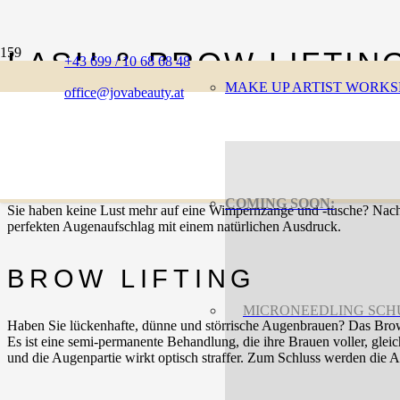
LASH & BROW LIFTIN
+43 699 / 10 68 68 48
MAKE UP ARTIST WORK
office@jovabeauty.at
LASH LIFTING
COMING SOON:
Sie haben keine Lust mehr auf eine Wimpernzange und -tusche? Nach
perfekten Augenaufschlag mit einem natürlichen Ausdruck.
BROW LIFTING
MICRONEEDLING SC
Haben Sie lückenhafte, dünne und störrische Augenbrauen? Das Brow
Es ist eine semi-permanente Behandlung, die ihre Brauen voller, gl
und die Augenpartie wirkt optisch straffer. Zum Schluss werden die 