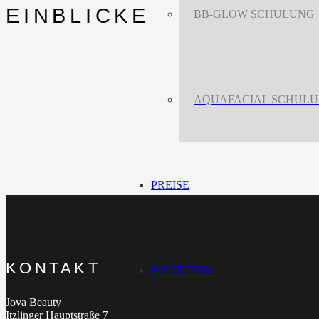
EINBLICKE
BB-GLOW SCHULUNG
AQUAFACIAL SCHUL
PREISE
KONTAKT
PINZETTEN
Jova Beauty
Itzlinger Hauptstraße 7