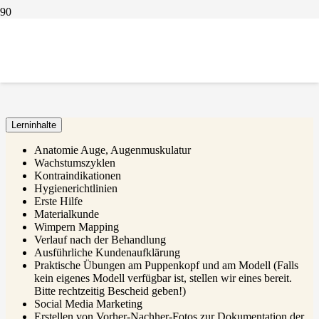
WIMPERNVERLÄNGERUNG BASIS
Lerninhalte
Anatomie Auge, Augenmuskulatur
Wachstumszyklen
Kontraindikationen
Hygienerichtlinien
Erste Hilfe
Materialkunde
Wimpern Mapping
Verlauf nach der Behandlung
Ausführliche Kundenaufklärung
Praktische Übungen am Puppenkopf und am Modell (Falls
kein eigenes Modell verfügbar ist, stellen wir eines bereit.
Bitte rechtzeitig Bescheid geben!)
Social Media Marketing
Erstellen von Vorher-Nachher-Fotos zur Dokumentation der